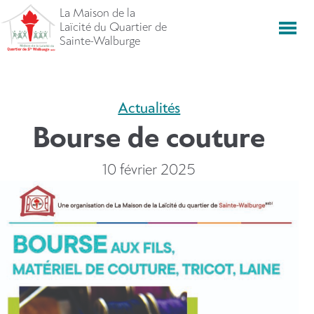
Aller
La Maison de la
directement
Laïcité du Quartier de
Men
vers
Sainte-Walburge
le
contenu
Actualités
Bourse de couture
10 février 2025