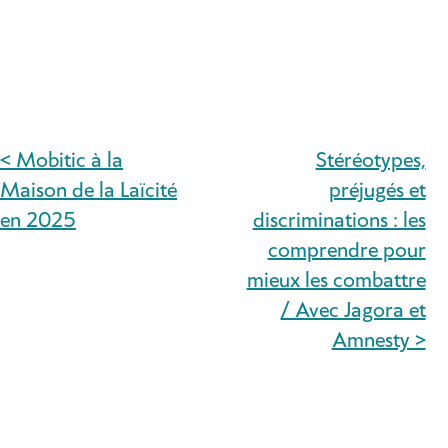
< Mobitic à la
Stéréotypes,
NAVIGATION
Maison de la Laïcité
préjugés et
DE
en 2025
discriminations : les
comprendre pour
L’ARTICLE
mieux les combattre
/ Avec Jagora et
Amnesty >