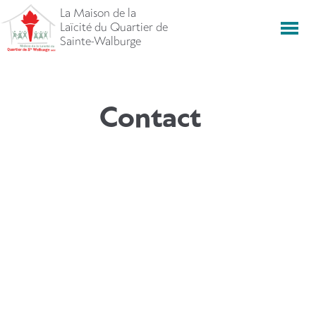
Aller
La Maison de la
directement
Laïcité du Quartier de
Men
vers
Sainte-Walburge
le
contenu
Contact