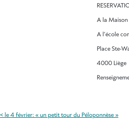
RESERVATI
A la Maison 
A l’école c
Place Ste-Wa
4000 Liège
Renseigneme
< le 4 février: « un petit tour du Péloponnèse »
NAVIGATION