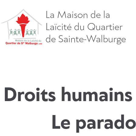
Aller
directement
La Maison de la
vers
Laïcité du Quartier
le
contenu
de Sainte-Walburge
Droits humains 
Le parad