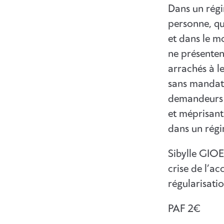
Dans un régi
personne, qu
et dans le m
ne présenten
arrachés à l
sans mandat 
demandeurs e
et méprisant l
dans un rég
Sibylle GIOE
crise de l’a
régularisati
PAF 2€