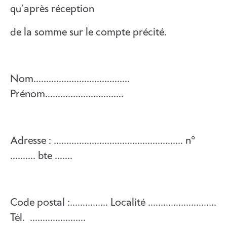
qu’après réception
de la somme sur le compte précité.
Nom………………………………..
Prénom………………………….
Adresse : …………………………………..…….… n°
………. bte …….
Code postal :…………… Localité ………………………
Tél. ………………….