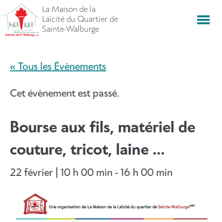
Aller
La Maison de la
directement
Laïcité du Quartier de
Men
vers
Sainte-Walburge
le
contenu
« Tous les Évènements
Cet évènement est passé.
Bourse aux fils, matériel de
couture, tricot, laine …
22 février | 10 h 00 min
-
16 h 00 min