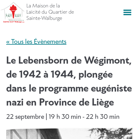
Aller
La Maison de la
directement
Laïcité du Quartier de
Men
vers
Sainte-Walburge
le
contenu
« Tous les Évènements
Le Lebensborn de Wégimont,
de 1942 à 1944, plongée
dans le programme eugéniste
nazi en Province de Liège
22 septembre | 19 h 30 min
-
22 h 30 min