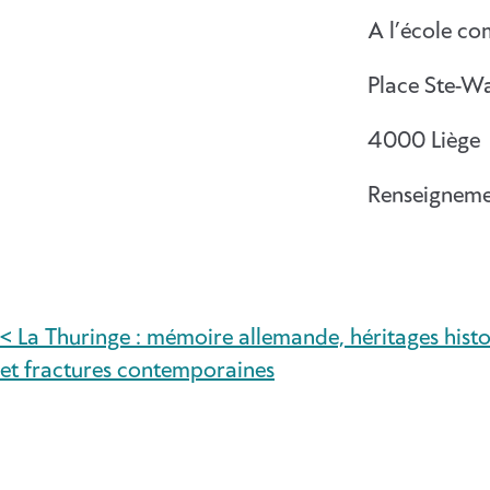
A l’école c
Place Ste-Wa
4000 Liège
Renseigneme
< La Thuringe : mémoire allemande, héritages hist
NAVIGATION
et fractures contemporaines
DE
L’ARTICLE