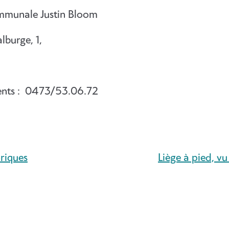
ommunale Justin Bloom
lburge, 1,
nts : 0473/53.06.72
oriques
Liège à pied, v