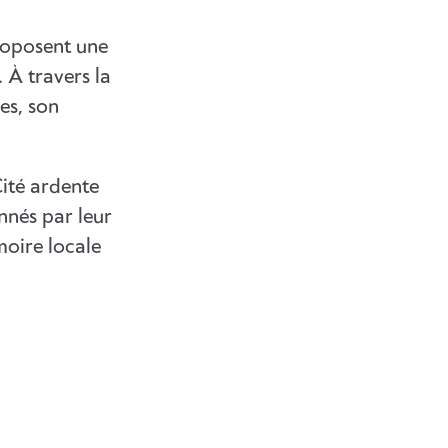
proposent une
 À travers la
es, son
Cité ardente
nnés par leur
moire locale