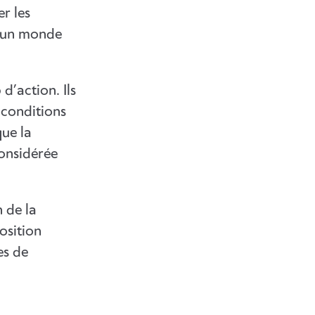
r les
e un monde
d’action. Ils
 conditions
que la
considérée
 de la
position
es de