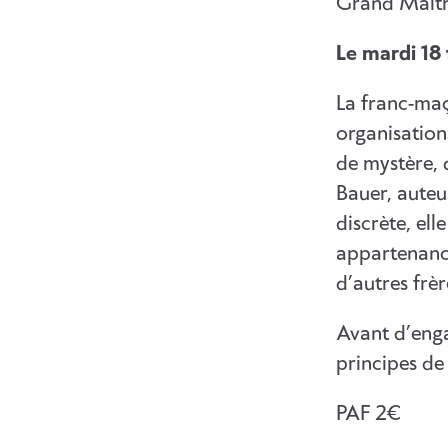
Grand Maîtr
Le mardi 18
La franc-maç
organisation
de mystère, 
Bauer, auteu
discrète, ell
appartenance
d’autres frèr
Avant d’enga
principes de
PAF 2€