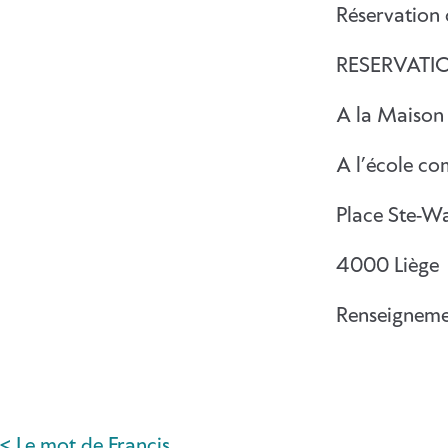
Réservation 
RESERVATI
A la Maison 
A l’école c
Place Ste-Wa
4000 Liège
Renseigneme
< Le mot de Francis