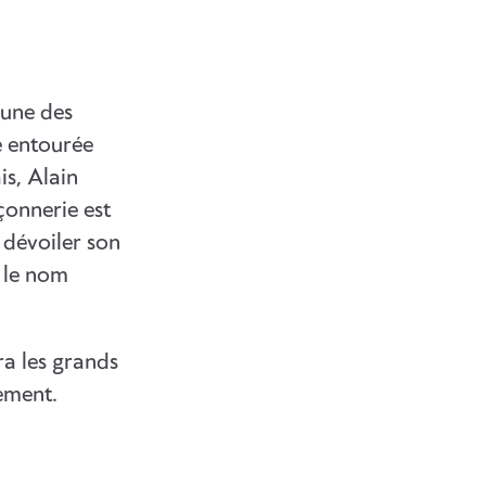
’une des
e entourée
is, Alain
çonnerie est
 dévoiler son
r le nom
ra les grands
ement.