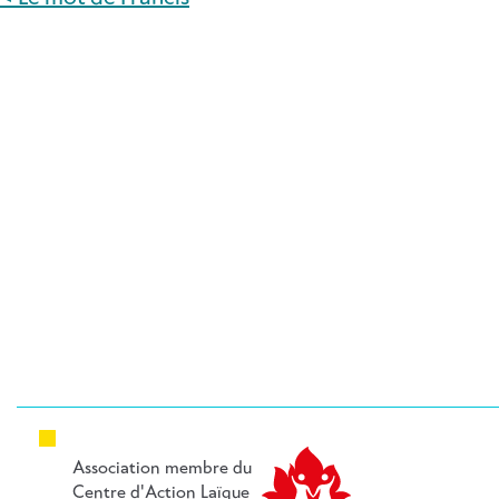
NAVIGATION
DE
L’ARTICLE
Association membre du
Centre d'Action Laïque